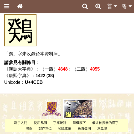
普
粵
䳫
「䳫」字未收錄於本資料庫。
請參見有關條目：
《漢語大字典》：（一版）
4648
；（二版）
4955
《康熙字典》：
1422 (38)
Unicode：
U+4CEB
新手入門
使用凡例
字庫統計
隨機漢字
最近被搜索的漢字
鳴謝
製作單位
私隱政策
免責聲明
意見簿