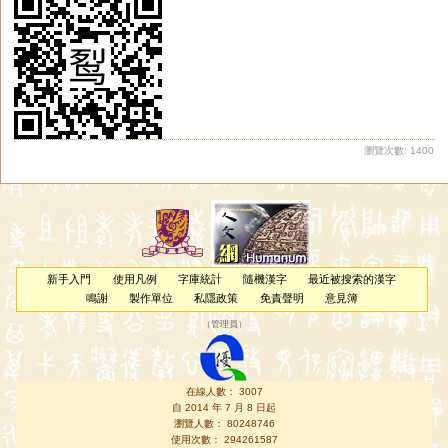
瀏覽次數: 1400
新手入門
使用凡例
字庫統計
隨機漢字
最近被搜索的漢字
鳴謝
製作單位
私隱政策
免責聲明
意見簿
（
管理員
）
在線人數： 3007
自 2014 年 7 月 8 日起
瀏覽人數： 80248746
使用次數： 294261587