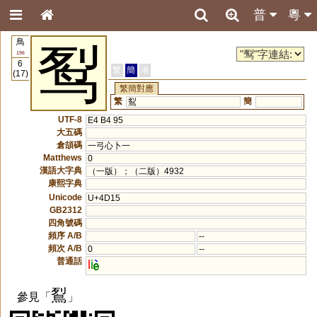
普
粵
鳥
䴕
196
6
繁
簡
港
(17)
繁簡對應
繁
簡
鴷
UTF-8
E4 B4 95
大五碼
倉頡碼
一弓心卜一
Matthews
0
漢語大字典
（一版）；（二版）4932
康熙字典
Unicode
U+4D15
GB2312
四角號碼
頻序 A/B
--
頻次 A/B
0
--
普通話
l
i
鴷
參見「
」