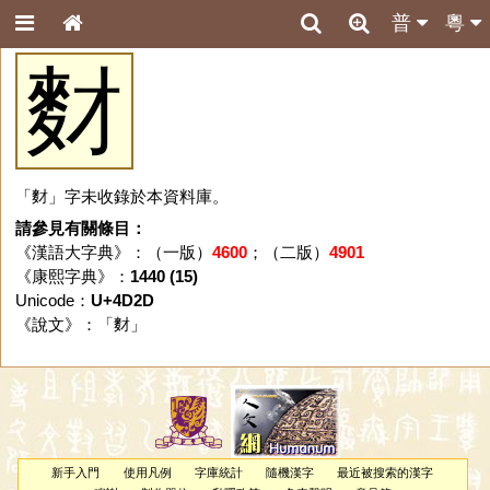
普
粵
䴭
「䴭」字未收錄於本資料庫。
請參見有關條目：
《漢語大字典》：（一版）
4600
；（二版）
4901
《康熙字典》：
1440 (15)
Unicode：
U+4D2D
《說文》：「
䴭
」
新手入門
使用凡例
字庫統計
隨機漢字
最近被搜索的漢字