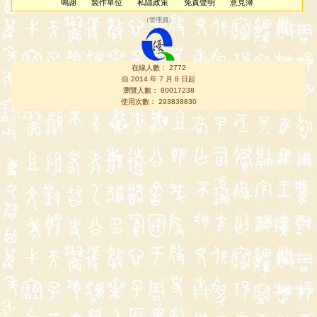
鳴謝
製作單位
私隱政策
免責聲明
意見簿
（
管理員
）
在線人數： 2772
自 2014 年 7 月 8 日起
瀏覽人數： 80017238
使用次數： 293838830