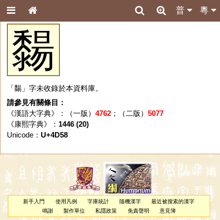
普
粵
䵘
「䵘」字未收錄於本資料庫。
請參見有關條目：
《漢語大字典》：（一版）
4762
；（二版）
5077
《康熙字典》：
1446 (20)
Unicode：
U+4D58
新手入門
使用凡例
字庫統計
隨機漢字
最近被搜索的漢字
鳴謝
製作單位
私隱政策
免責聲明
意見簿