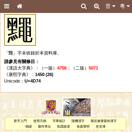
普
粵
䵴
「䵴」字未收錄於本資料庫。
請參見有關條目：
《漢語大字典》：（一版）
4756
；（二版）
5071
《康熙字典》：
1450 (26)
Unicode：
U+4D74
新手入門
使用凡例
字庫統計
隨機漢字
最近被搜索的漢字
鳴謝
製作單位
私隱政策
免責聲明
意見簿