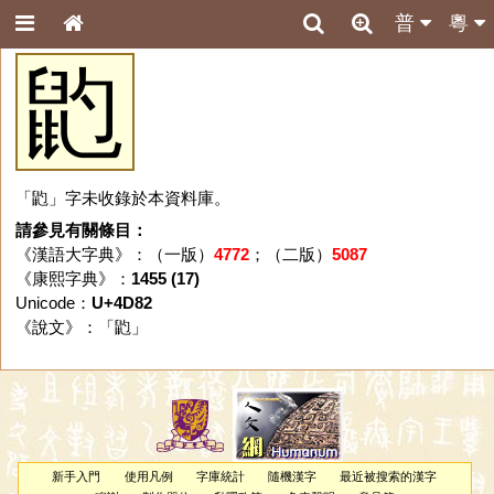
普
粵
䶂
「䶂」字未收錄於本資料庫。
請參見有關條目：
《漢語大字典》：（一版）
4772
；（二版）
5087
《康熙字典》：
1455 (17)
Unicode：
U+4D82
《說文》：「
䶂
」
新手入門
使用凡例
字庫統計
隨機漢字
最近被搜索的漢字