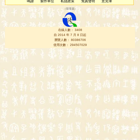
鳴謝
製作單位
私隱政策
免責聲明
意見簿
（
管理員
）
在線人數： 3408
自 2014 年 7 月 8 日起
瀏覽人數： 80386706
使用次數： 294507029