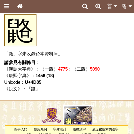
普
粵
䶅
「䶅」字未收錄於本資料庫。
請參見有關條目：
《漢語大字典》：（一版）
4775
；（二版）
5090
《康熙字典》：
1456 (18)
Unicode：
U+4D85
《說文》：「
䶅
」
新手入門
使用凡例
字庫統計
隨機漢字
最近被搜索的漢字