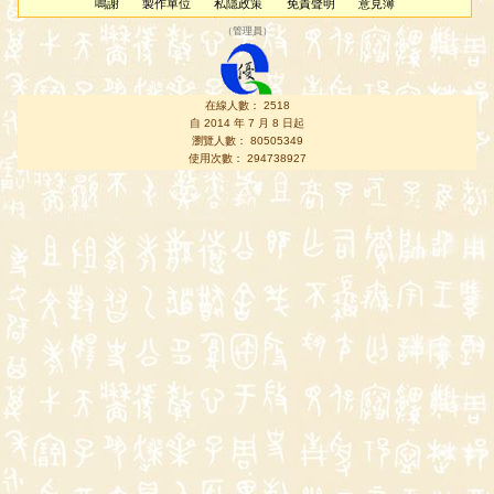
鳴謝
製作單位
私隱政策
免責聲明
意見簿
（
管理員
）
在線人數： 2518
自 2014 年 7 月 8 日起
瀏覽人數： 80505349
使用次數： 294738927