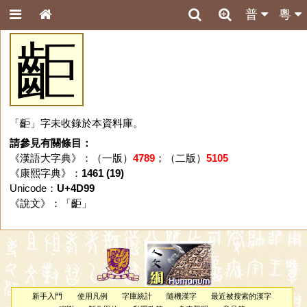
普
粵
䶙
「䶙」字未收錄於本資料庫。
請參見有關條目：
《漢語大字典》：（一版）
4789
；（二版）
5105
《康熙字典》：
1461 (19)
Unicode：
U+4D99
《說文》：「
䶙
」
新手入門
使用凡例
字庫統計
隨機漢字
最近被搜索的漢字