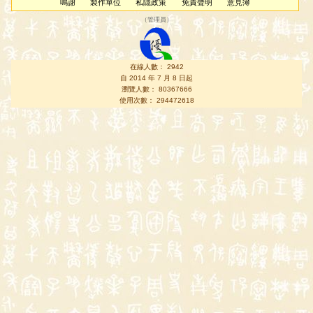
鳴謝
製作單位
私隱政策
免責聲明
意見簿
（
管理員
）
在線人數： 2942
自 2014 年 7 月 8 日起
瀏覽人數： 80367666
使用次數： 294472618