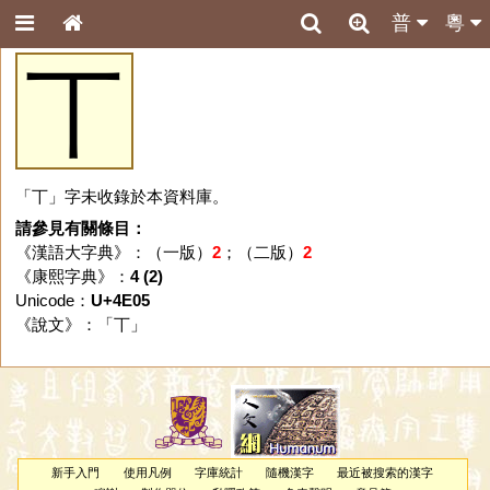
普
粵
丅
「丅」字未收錄於本資料庫。
請參見有關條目：
《漢語大字典》：（一版）
2
；（二版）
2
《康熙字典》：
4 (2)
Unicode：
U+4E05
《說文》：「
丅
」
新手入門
使用凡例
字庫統計
隨機漢字
最近被搜索的漢字