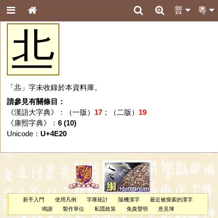
普
粵
丠
「丠」字未收錄於本資料庫。
請參見有關條目：
《漢語大字典》：（一版）
17
；（二版）
19
《康熙字典》：
6 (10)
Unicode：
U+4E20
新手入門
使用凡例
字庫統計
隨機漢字
最近被搜索的漢字
鳴謝
製作單位
私隱政策
免責聲明
意見簿