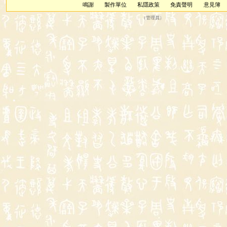
鳴謝
製作單位
私隱政策
免責聲明
意見簿
（
管理員
）