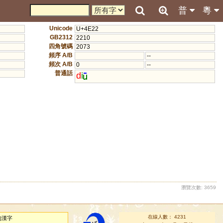
普
粵
Unicode
U+4E22
GB2312
2210
四角號碼
2073
頻序 A/B
--
頻次 A/B
0
--
普通話
d
i
瀏覽次數: 3659
在線人數： 4231
的漢字