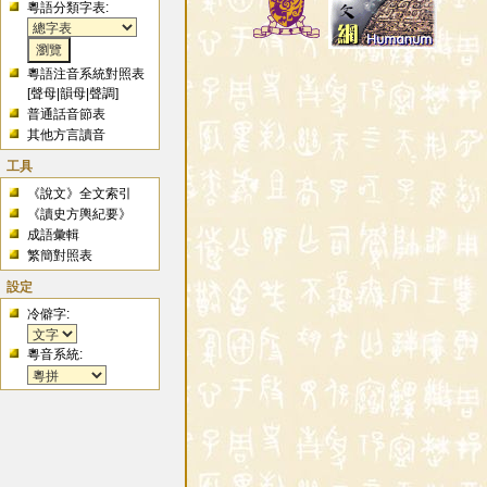
粵語分類字表:
粵語注音系統對照表
[
聲母
|
韻母
|
聲調
]
普通話音節表
其他方言讀音
工具
《說文》全文索引
《讀史方輿紀要》
成語彙輯
繁簡對照表
設定
冷僻字:
粵音系統: