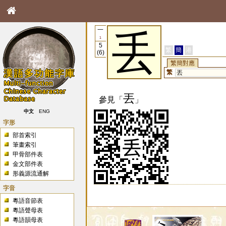
一
丢
1
5
繁
簡
港
(6)
繁簡對應
繁
丟
丟
參見「
」
中文
ENG
字形
部首索引
筆畫索引
甲骨部件表
金文部件表
形義源流通解
字音
粵語音節表
粵語聲母表
粵語韻母表