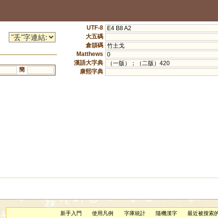
UTF-8
E4 B8 A2
大五碼
倉頡碼
竹土戈
Matthews
0
漢語大字典
（一版）；（二版）420
簡
康熙字典
新手入門
使用凡例
字庫統計
隨機漢字
最近被搜索