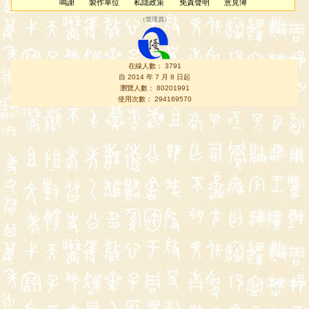
鳴謝
製作單位
私隱政策
免責聲明
意見簿
（
管理員
）
在線人數： 3791
自 2014 年 7 月 8 日起
瀏覽人數： 80201991
使用次數： 294169570