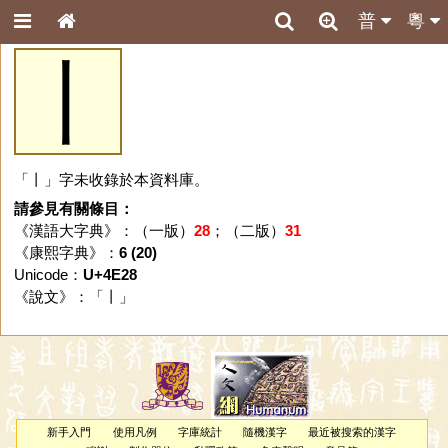
普
粵
丨
「丨」字未收錄於本資料庫。
請參見有關條目：
《漢語大字典》：（一版）
28
；（二版）
31
《康熙字典》：
6 (20)
Unicode：
U+4E28
《說文》：「
丨
」
新手入門
使用凡例
字庫統計
隨機漢字
最近被搜索的漢字