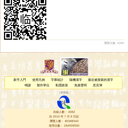
瀏覽次數: 4399
新手入門
使用凡例
字庫統計
隨機漢字
最近被搜索的漢字
鳴謝
製作單位
私隱政策
免責聲明
意見簿
（
管理員
）
在線人數： 4082
自 2014 年 7 月 8 日起
瀏覽人數： 80388343
使用次數： 294509500