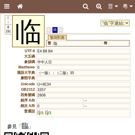
普
粵
丨
临
2
8
繁
簡
港
(9)
繁簡對應
繁
簡
臨
UTF-8
E4 B8 B4
大五碼
倉頡碼
中中人日
Matthews
0
漢語大字典
（一版）；（二版）35
康熙字典
Unicode
U+4E34
GB2312
3357
四角號碼
2806
頻序 A/B
--
頻次 A/B
0
--
普通話
l
n
l
n
臨
參見「
」