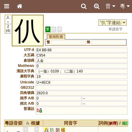
普
粵
人
仈
9
2
繁
簡
港
單讀音字
(4)
繁簡對應
繁
簡
UTF-8
E4 BB 88
大五碼
C954
倉頡碼
人金
Matthews
0
漢語大字典
（一版）0109；（二版）140
康熙字典
19
Unicode
U+4EC8
GB2312
四角號碼
2820.0
頻序 A/B
0
--
頻次 A/B
0
--
普通話
b
粵語音節
根據
同音字
詞例(
) /
&
解釋
備註
八
扒
捌
柭
黃
周