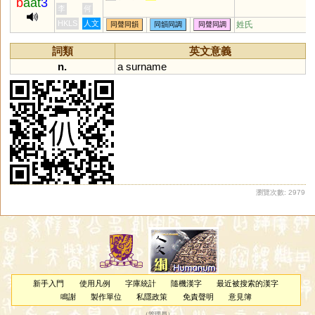
b
aat
3
李
何
HKLS
人文
姓氏
同聲同韻
同韻同調
同聲同調
詞類
英文意義
n.
a
surname
瀏覽次數: 2979
新手入門
使用凡例
字庫統計
隨機漢字
最近被搜索的漢字
鳴謝
製作單位
私隱政策
免責聲明
意見簿
（
管理員
）