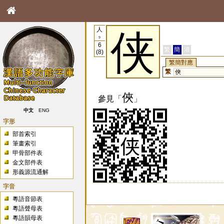
人
侠
9
6
繁
簡
港
(8)
繁簡對應
繁
俠
俠
參見「
」
中文
ENG
字形
部首索引
筆畫索引
甲骨部件表
金文部件表
形義源流通解
字音
粵語音節表
粵語聲母表
粵語韻母表