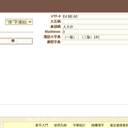
UTF-8
E4 BE A0
大五碼
倉頡碼
人大廿
Matthews
0
漢語大字典
（一版）；（二版）181
簡
康熙字典
新手入門
使用凡例
字庫統計
隨機漢字
最近被搜索