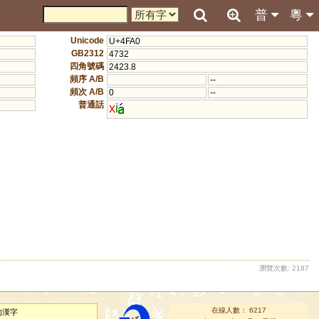
普
粵
Unicode
U+4FA0
GB2312
4732
四角號碼
2423.8
頻序 A/B
--
頻次 A/B
0
--
普通話
x
i
瀏覽次數: 2187
在線人數： 6217
的漢字