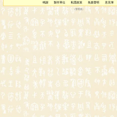
鳴謝
製作單位
私隱政策
免責聲明
意見簿
（
管理員
）