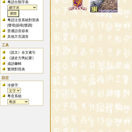
粵語分類字表:
粵語注音系統對照表
[
聲母
|
韻母
|
聲調
]
普通話音節表
其他方言讀音
工具
《說文》全文索引
《讀史方輿紀要》
成語彙輯
繁簡對照表
設定
冷僻字:
粵音系統: