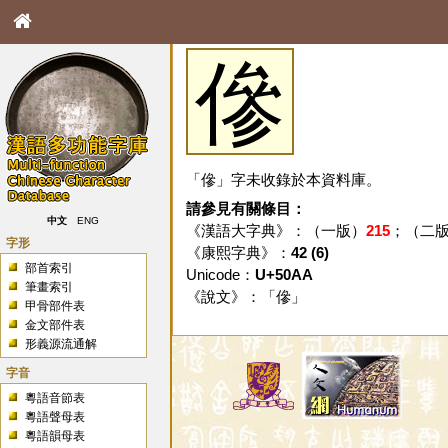
傪
「傪」字未收錄於本資料庫。
請參見有關條目：
中文
ENG
《漢語大字典》：（一版）
215
；（二
字形
《康熙字典》：
42 (6)
部首索引
Unicode：
U+50AA
筆畫索引
《說文》：「
傪
」
甲骨部件表
金文部件表
形義源流通解
字音
粵語音節表
粵語聲母表
粵語韻母表