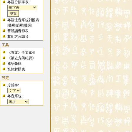
粵語分類字表:
粵語注音系統對照表
[
聲母
|
韻母
|
聲調
]
普通話音節表
其他方言讀音
工具
《說文》全文索引
《讀史方輿紀要》
成語彙輯
繁簡對照表
設定
冷僻字:
粵音系統: