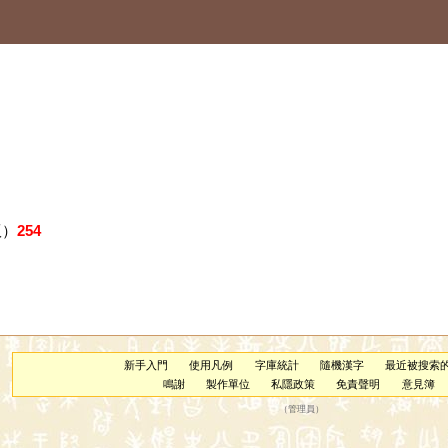
版）
254
新手入門
使用凡例
字庫統計
隨機漢字
最近被搜索
鳴謝
製作單位
私隱政策
免責聲明
意見簿
（
管理員
）