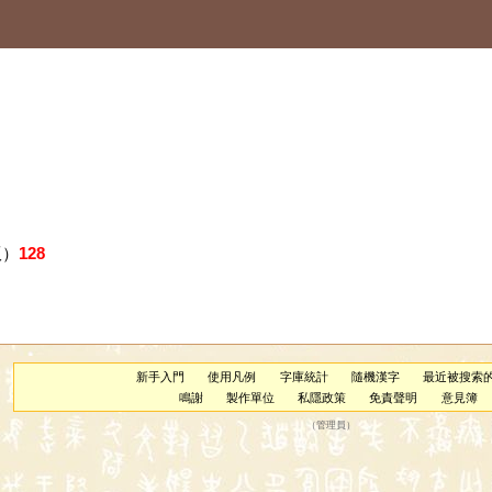
版）
128
新手入門
使用凡例
字庫統計
隨機漢字
最近被搜索
鳴謝
製作單位
私隱政策
免責聲明
意見簿
（
管理員
）