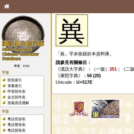
兾
「兾」字未收錄於本資料庫。
請參見有關條目：
中文
ENG
《漢語大字典》：（一版）
251
；（二
字形
《康熙字典》：
56 (20)
部首索引
Unicode：
U+517E
筆畫索引
甲骨部件表
金文部件表
形義源流通解
字音
粵語音節表
粵語聲母表
粵語韻母表