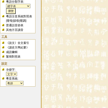
粵語分類字表:
粵語注音系統對照表
[
聲母
|
韻母
|
聲調
]
普通話音節表
其他方言讀音
工具
《說文》全文索引
《讀史方輿紀要》
成語彙輯
繁簡對照表
設定
冷僻字:
粵音系統: