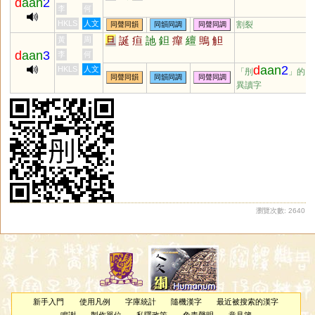
d
aan
2
李
何
HKLS
人文
割裂
同聲同韻
同韻同調
同聲同調
旦
誕
疸
訑
鉭
癉
繵
鴠
觛
黃
周
d
aan
3
李
何
d
aan
2
HKLS
人文
「刐
」的
同聲同韻
同韻同調
同聲同調
異讀字
瀏覽次數: 2640
新手入門
使用凡例
字庫統計
隨機漢字
最近被搜索的漢字
鳴謝
製作單位
私隱政策
免責聲明
意見簿