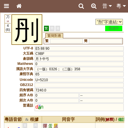
普
粵
刀
刐
18
4
繁
簡
港
異讀字
(6)
繁簡對應
繁
簡
UTF-8
E5 88 90
大五碼
C9BF
倉頡碼
月卜中弓
Matthews
0
漢語大字典
（一版）0326；（二版）358
康熙字典
65
Unicode
U+5210
GB2312
四角號碼
7240.0
頻序 A/B
0
--
頻次 A/B
0
--
普通話
d
n
粵語音節
根據
同音字
詞例(
) /
&
解釋
備註
彈
蛋
旦
黃
周