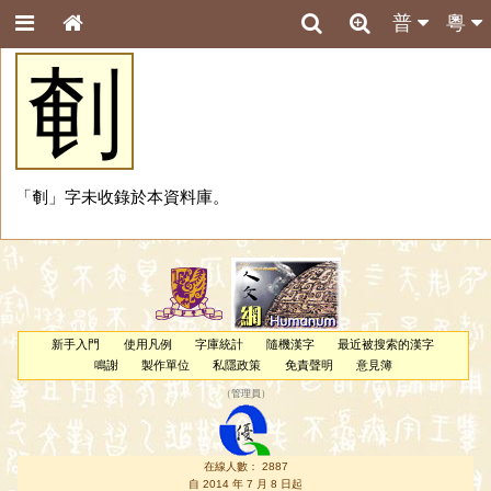
普
粵
剦
「剦」字未收錄於本資料庫。
新手入門
使用凡例
字庫統計
隨機漢字
最近被搜索的漢字
鳴謝
製作單位
私隱政策
免責聲明
意見簿
（
管理員
）
在線人數： 2887
自 2014 年 7 月 8 日起