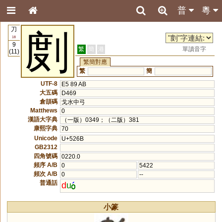
普
粵
刀
剫
18
9
繁
簡
港
單讀音字
(11)
繁簡對應
繁
簡
UTF-8
E5 89 AB
大五碼
D469
倉頡碼
戈水中弓
Matthews
0
漢語大字典
（一版）0349；（二版）381
康熙字典
70
Unicode
U+526B
GB2312
四角號碼
0220.0
頻序 A/B
0
5422
頻次 A/B
0
--
普通話
d
u
小篆