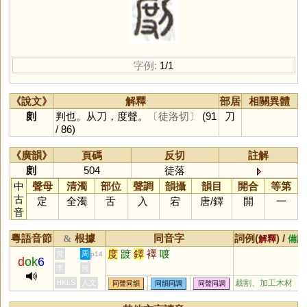
字例:
1/1
《說文》
解釋
部居
相關異體
剫
判也。从刀，度聲。
〔徒洛切〕
(91
刀
/ 86)
《廣韻》
頁碼
反切
註解
剫
504
徒落
中
聲母
清濁
部位
聲調
韻攝
韻目
開合
等第
古
定
全濁
舌
入
宕
唐
/
鐸
開
一
音
粵語音節
根據
同音字
詞例(
) /
&
解釋
備註
度
踱
鐸
襗
喥
黃
周
p14
d
ok
6
李
何
HKLS
人文
裁割、加工木材
同聲同韻
同韻同調
同聲同調