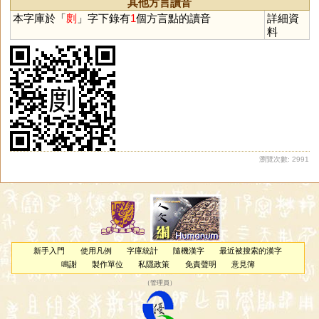
其他方言讀音
本字庫於「
剫
」字下錄有
1
個方言點的讀音
詳細資
料
瀏覽次數: 2991
新手入門
使用凡例
字庫統計
隨機漢字
最近被搜索的漢字
鳴謝
製作單位
私隱政策
免責聲明
意見簿
（
管理員
）