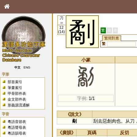
刀
劀
18
12
繁
簡
港
(14)
繁簡對應
繁
小篆
中文
ENG
字形
部首索引
筆畫索引
甲骨部件表
字例:
1/1
金文部件表
形義源流通解
字音
《說文》
劀
刮去惡創肉也。从刀
粵語音節表
粵語聲母表
《廣韻》
頁碼
反切
粵語韻母表