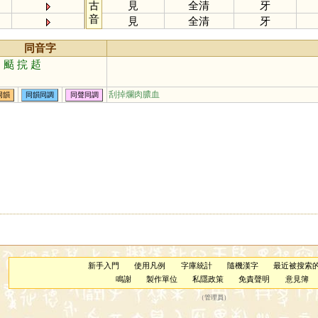
古
見
全清
牙
音
見
全清
牙
同音字
刮
颳
捖
趏
刮掉爛肉膿血
同韻
同韻同調
同聲同調
新手入門
使用凡例
字庫統計
隨機漢字
最近被搜索
鳴謝
製作單位
私隱政策
免責聲明
意見簿
（
管理員
）