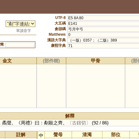
UTF-8
E5 8A 80
大五碼
E141
倉頡碼
弓月中弓
單讀音字
Matthews
0
漢語大字典
（一版）0357；（二版）389
簡
康熙字典
71
金文
(部件樹)
甲骨
(部
解釋
，矞聲。《周禮》曰：劀殺之齊。
〔古鎋切〕
(92 / 86)
註解
聲母
清濁
部位
中