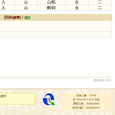
入
山
山
/
黠
合
二
入
山
刪
/
鎋
合
二
詞例(
) /
解釋
備註
瀏覽次數: 3205
在線人數： 2743
的漢字
自 2014 年 7 月 8 日起
瀏覽人數： 80362643
使用次數： 294462472