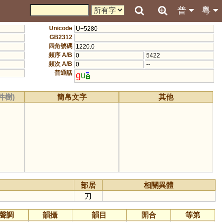
普
粵
Unicode
U+5280
GB2312
四角號碼
1220.0
頻序 A/B
0
5422
頻次 A/B
0
--
普通話
g
u
件樹)
簡帛文字
其他
部居
相關異體
刀
聲調
韻攝
韻目
開合
等第