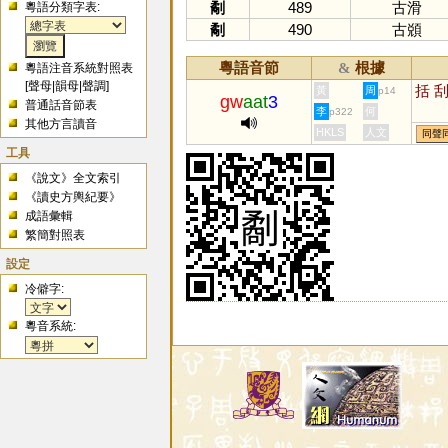
劀
489
古滑
粵語分類字表:
劀
490
古䫄
粵語音節
根據
&
粵語注音系統對照表
[
聲母
|
韻母
|
聲調
]
括
黃
周
p14
gw
aat
3
普通話音節表
李
何
p322
其他方言讀音
HKLS
人文
同聲
工具
《說文》全文索引
《讀史方輿紀要》
成語彙輯
繁簡對照表
設定
冷僻字:
粵音系統: