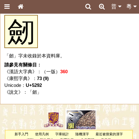
普
粵
劒
「劒」字未收錄於本資料庫。
請參見有關條目：
《漢語大字典》：（一版）
360
《康熙字典》：
73 (9)
Unicode：
U+5292
《說文》：「
劒
」
新手入門
使用凡例
字庫統計
隨機漢字
最近被搜索的漢字