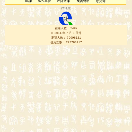
鳴謝
製作單位
私隱政策
免責聲明
意見簿
（
管理員
）
在線人數： 2492
自 2014 年 7 月 8 日起
瀏覽人數： 79998121
使用次數： 293796917