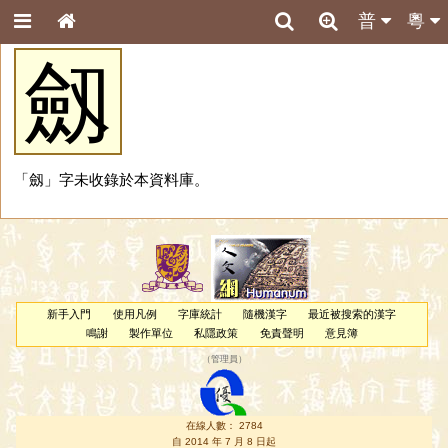
普
粵
劔
「劔」字未收錄於本資料庫。
新手入門
使用凡例
字庫統計
隨機漢字
最近被搜索的漢字
鳴謝
製作單位
私隱政策
免責聲明
意見簿
（
管理員
）
在線人數： 2784
自 2014 年 7 月 8 日起