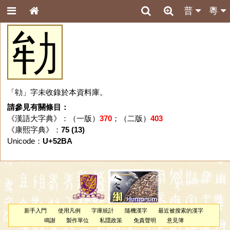
普
粵
劺
「劺」字未收錄於本資料庫。
請參見有關條目：
《漢語大字典》：（一版）
370
；（二版）
403
《康熙字典》：
75 (13)
Unicode：
U+52BA
新手入門
使用凡例
字庫統計
隨機漢字
最近被搜索的漢字
鳴謝
製作單位
私隱政策
免責聲明
意見簿