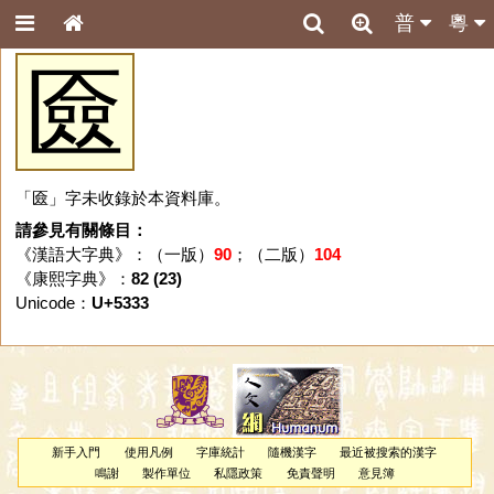
普
粵
匳
「匳」字未收錄於本資料庫。
請參見有關條目：
《漢語大字典》：（一版）
90
；（二版）
104
《康熙字典》：
82 (23)
Unicode：
U+5333
新手入門
使用凡例
字庫統計
隨機漢字
最近被搜索的漢字
鳴謝
製作單位
私隱政策
免責聲明
意見簿