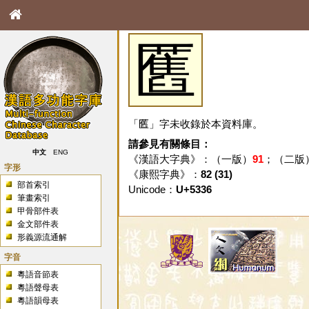
匶
「匶」字未收錄於本資料庫。
請參見有關條目：
中文
ENG
《漢語大字典》：（一版）
91
；（二版
字形
《康熙字典》：
82 (31)
部首索引
Unicode：
U+5336
筆畫索引
甲骨部件表
金文部件表
形義源流通解
字音
粵語音節表
粵語聲母表
粵語韻母表