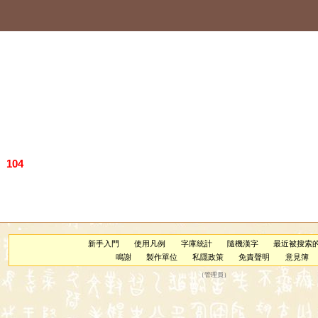
）
104
新手入門
使用凡例
字庫統計
隨機漢字
最近被搜索
鳴謝
製作單位
私隱政策
免責聲明
意見簿
（
管理員
）