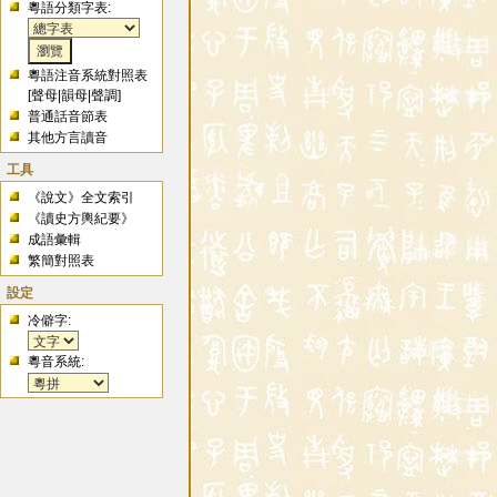
粵語分類字表:
粵語注音系統對照表
[
聲母
|
韻母
|
聲調
]
普通話音節表
其他方言讀音
工具
《說文》全文索引
《讀史方輿紀要》
成語彙輯
繁簡對照表
設定
冷僻字:
粵音系統: