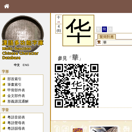
十
华
24
4
繁
簡
港
(6)
繁簡對應
繁
華
華
參見「
」
中文
ENG
字形
部首索引
筆畫索引
甲骨部件表
金文部件表
形義源流通解
字音
粵語音節表
粵語聲母表
粵語韻母表