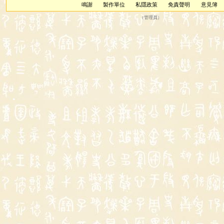
鳴謝
製作單位
私隱政策
免責聲明
意見簿
（
管理員
）