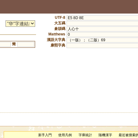
UTF-8
E5 8D 8E
大五碼
倉頡碼
人心十
Matthews
0
漢語大字典
（一版）；（二版）69
簡
康熙字典
新手入門
使用凡例
字庫統計
隨機漢字
最近被搜索