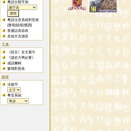
粵語分類字表:
粵語注音系統對照表
[
聲母
|
韻母
|
聲調
]
普通話音節表
其他方言讀音
工具
《說文》全文索引
《讀史方輿紀要》
成語彙輯
繁簡對照表
設定
冷僻字:
粵音系統: