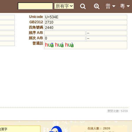
普
粵
Unicode
U+534E
GB2312
2710
四角號碼
2440
頻序 A/B
--
頻次 A/B
0
--
普通話
h
u
h
u
h
u
瀏覽次數: 5356
在線人數： 2826
的漢字