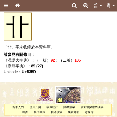
普
粵
卝
「卝」字未收錄於本資料庫。
請參見有關條目：
《漢語大字典》：（一版）
92
；（二版）
105
《康熙字典》：
85 (27)
Unicode：
U+535D
新手入門
使用凡例
字庫統計
隨機漢字
最近被搜索的漢字
鳴謝
製作單位
私隱政策
免責聲明
意見簿