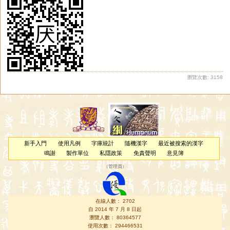
瀏覽次數: 3158
新手入門
使用凡例
字庫統計
隨機漢字
最近被搜索的漢字
鳴謝
製作單位
私隱政策
免責聲明
意見簿
（
管理員
）
在線人數： 2702
自 2014 年 7 月 8 日起
瀏覽人數： 80364577
使用次數： 294466531