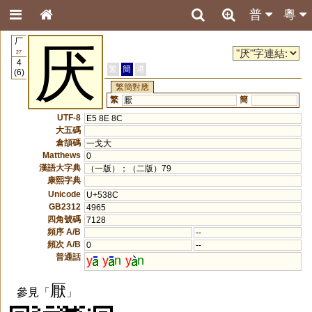
普
粵
厂
厌
27
4
繁
簡
港
(6)
繁簡對應
繁
簡
厭
UTF-8
E5 8E 8C
大五碼
倉頡碼
一戈大
Matthews
0
漢語大字典
（一版）；（二版）79
康熙字典
Unicode
U+538C
GB2312
4965
四角號碼
7128
頻序 A/B
--
頻次 A/B
0
--
普通話
y
y
n
y
n
厭
參見「
」