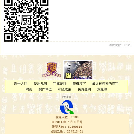
瀏覽次數: 3312
新手入門
使用凡例
字庫統計
隨機漢字
最近被搜索的漢字
鳴謝
製作單位
私隱政策
免責聲明
意見簿
（
管理員
）
在線人數： 3108
自 2014 年 7 月 8 日起
瀏覽人數： 80390615
使用次數： 294513491