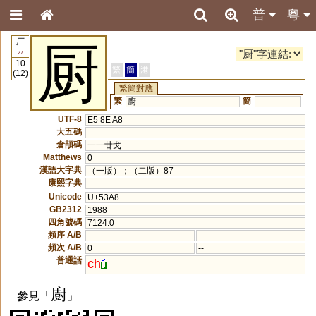
普
粵
厂
厨
27
10
繁
簡
港
(12)
繁簡對應
繁
簡
廚
UTF-8
E5 8E A8
大五碼
倉頡碼
一一廿戈
Matthews
0
漢語大字典
（一版）；（二版）87
康熙字典
Unicode
U+53A8
GB2312
1988
四角號碼
7124.0
頻序 A/B
--
頻次 A/B
0
--
普通話
ch
廚
參見「
」