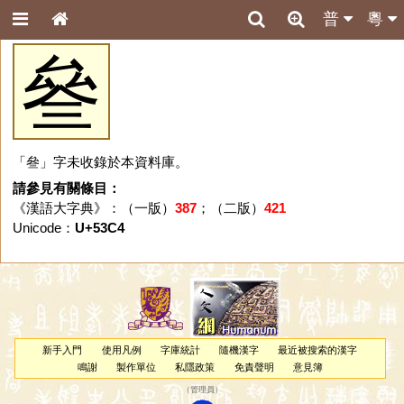
普
粵
叄
「叄」字未收錄於本資料庫。
請參見有關條目：
《漢語大字典》：（一版）
387
；（二版）
421
Unicode：
U+53C4
新手入門
使用凡例
字庫統計
隨機漢字
最近被搜索的漢字
鳴謝
製作單位
私隱政策
免責聲明
意見簿
（
管理員
）