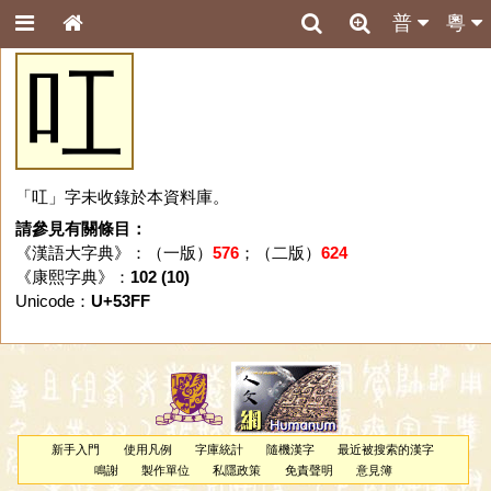
普
粵
叿
「叿」字未收錄於本資料庫。
請參見有關條目：
《漢語大字典》：（一版）
576
；（二版）
624
《康熙字典》：
102 (10)
Unicode：
U+53FF
新手入門
使用凡例
字庫統計
隨機漢字
最近被搜索的漢字
鳴謝
製作單位
私隱政策
免責聲明
意見簿