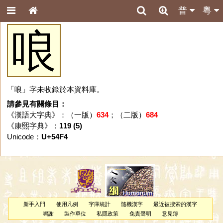
普
粵
哴
「哴」字未收錄於本資料庫。
請參見有關條目：
《漢語大字典》：（一版）
634
；（二版）
684
《康熙字典》：
119 (5)
Unicode：
U+54F4
新手入門
使用凡例
字庫統計
隨機漢字
最近被搜索的漢字
鳴謝
製作單位
私隱政策
免責聲明
意見簿