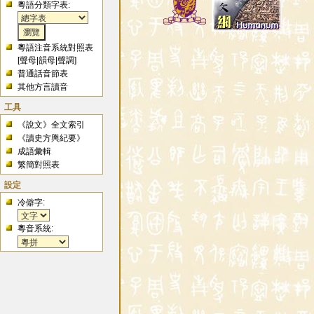
粵語分類字表:
粵語注音系統對照表
[
聲母
|
韻母
|
聲調
]
普通話音節表
其他方言讀音
工具
《說文》全文索引
《讀史方輿紀要》
成語彙輯
繁簡對照表
設定
冷僻字:
粵音系統: