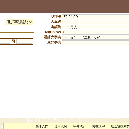
UTF-8
E5 94 9D
大五碼
倉頡碼
口一月人
Matthews
0
漢語大字典
（一版）；（二版）674
簡
康熙字典
新手入門
使用凡例
字庫統計
隨機漢字
最近被搜索