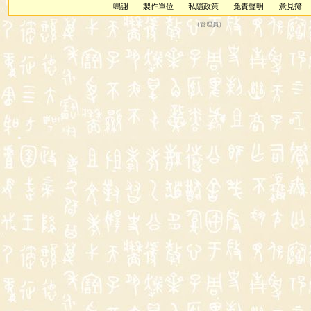
鳴謝
製作單位
私隱政策
免責聲明
意見簿
（
管理員
）