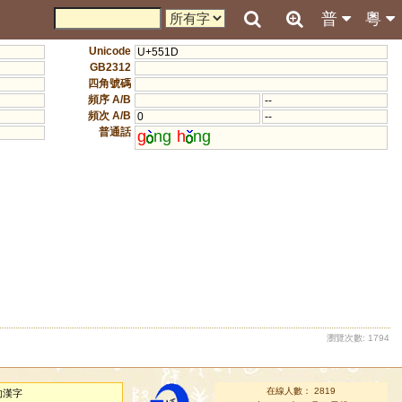
普
粵
Unicode
U+551D
GB2312
四角號碼
頻序 A/B
--
頻次 A/B
0
--
普通話
g
ng
h
ng
瀏覽次數: 1794
在線人數： 2819
的漢字