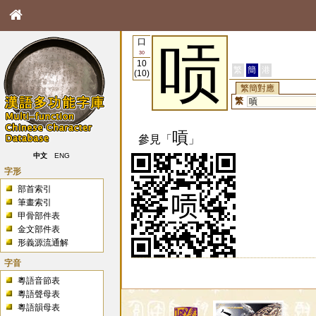
口
唝
30
10
繁
簡
港
(10)
繁簡對應
繁
嗊
嗊
參見「
」
中文
ENG
字形
部首索引
筆畫索引
甲骨部件表
金文部件表
形義源流通解
字音
粵語音節表
粵語聲母表
粵語韻母表