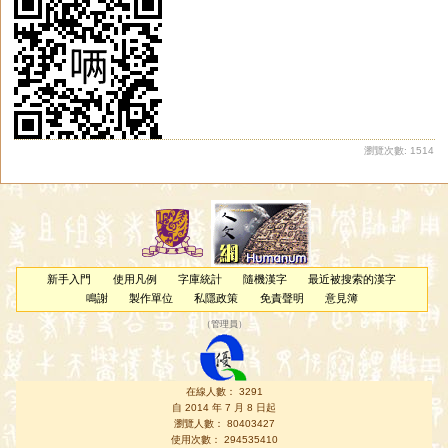
瀏覽次數: 1514
新手入門
使用凡例
字庫統計
隨機漢字
最近被搜索的漢字
鳴謝
製作單位
私隱政策
免責聲明
意見簿
（
管理員
）
在線人數： 3291
自 2014 年 7 月 8 日起
瀏覽人數： 80403427
使用次數： 294535410