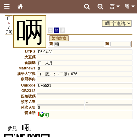
普
粵
口
唡
30
7
繁
簡
港
(10)
繁簡對應
繁
簡
啢
UTF-8
E5 94 A1
大五碼
倉頡碼
口一人月
Matthews
0
漢語大字典
（一版）；（二版）676
康熙字典
Unicode
U+5521
GB2312
四角號碼
頻序 A/B
--
頻次 A/B
0
--
普通話
l
i
ng
啢
參見「
」