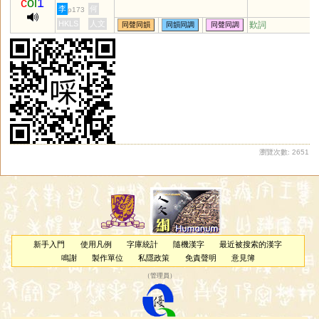
c
oi
1
李
何
p173
HKLS
人文
歎詞
同聲同韻
同韻同調
同聲同調
瀏覽次數: 2651
新手入門
使用凡例
字庫統計
隨機漢字
最近被搜索的漢字
鳴謝
製作單位
私隱政策
免責聲明
意見簿
（
管理員
）