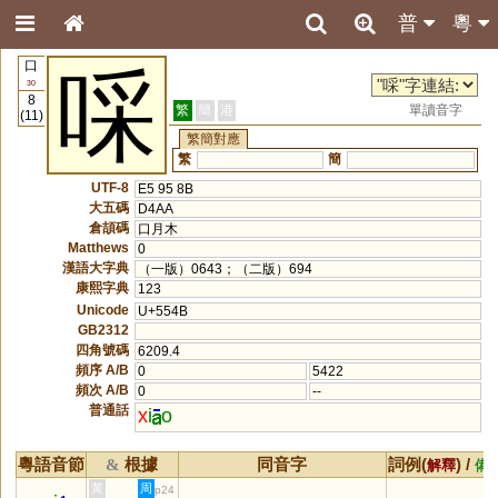
普
粵
口
啋
30
8
繁
簡
港
單讀音字
(11)
繁簡對應
繁
簡
UTF-8
E5 95 8B
大五碼
D4AA
倉頡碼
口月木
Matthews
0
漢語大字典
（一版）0643；（二版）694
康熙字典
123
Unicode
U+554B
GB2312
四角號碼
6209.4
頻序 A/B
0
5422
頻次 A/B
0
--
普通話
x
i
o
粵語音節
根據
同音字
詞例(
) /
&
解釋
備
黃
周
p24