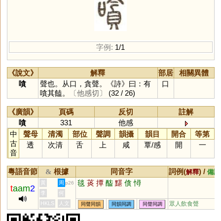
字例:
1/1
《說文》
解釋
部居
相關異體
嗿
聲也。从口，貪聲。《詩》曰：有
口
嗿其饁。
〔他感切〕
(32 / 26)
《廣韻》
頁碼
反切
註解
嗿
331
他感
中
聲母
清濁
部位
聲調
韻攝
韻目
開合
等第
古
透
次清
舌
上
咸
覃
/
感
開
一
音
粵語音節
根據
同音字
詞例(
) /
&
解釋
備註
毯
菼
撢
醓
黮
僋
憳
黃
周
p26
t
aam
2
李
何
HKLS
人文
眾人飲食聲
同聲同韻
同韻同調
同聲同調