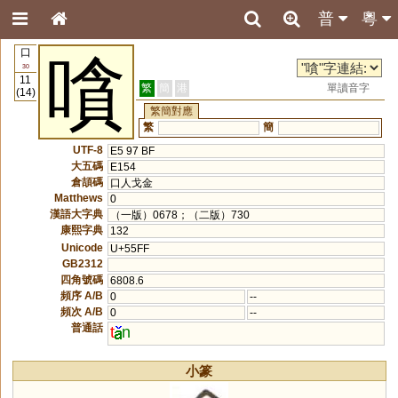
普
粵
口
嗿
30
11
繁
簡
港
單讀音字
(14)
繁簡對應
繁
簡
UTF-8
E5 97 BF
大五碼
E154
倉頡碼
口人戈金
Matthews
0
漢語大字典
（一版）0678；（二版）730
康熙字典
132
Unicode
U+55FF
GB2312
四角號碼
6808.6
頻序 A/B
0
--
頻次 A/B
0
--
普通話
t
n
小篆