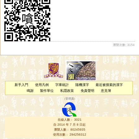
瀏覽次數: 3154
新手入門
使用凡例
字庫統計
隨機漢字
最近被搜索的漢字
鳴謝
製作單位
私隱政策
免責聲明
意見簿
（
管理員
）
在線人數： 3021
自 2014 年 7 月 8 日起
瀏覽人數： 80245935
使用次數： 294256312