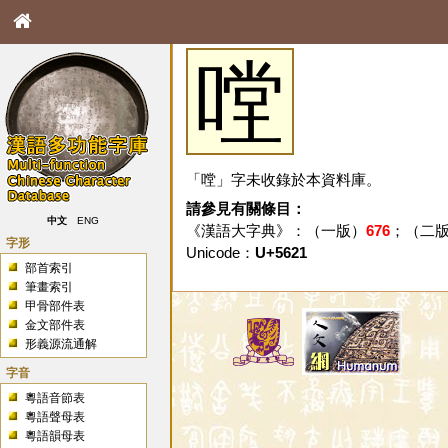
嘡
「嘡」字未收錄於本資料庫。
請參見有關條目：
中文
ENG
《漢語大字典》：（一版）
676
；（二
字形
Unicode：
U+5621
部首索引
筆畫索引
甲骨部件表
金文部件表
形義源流通解
字音
粵語音節表
粵語聲母表
粵語韻母表