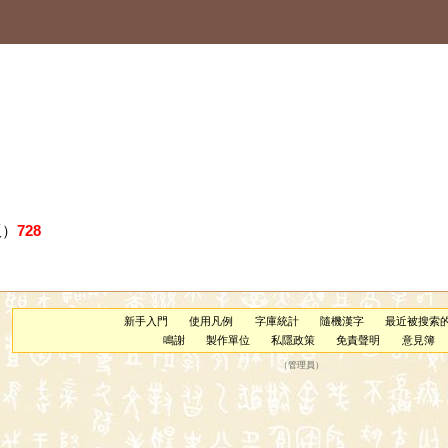
版）
728
新手入門
使用凡例
字庫統計
隨機漢字
最近被搜索
鳴謝
製作單位
私隱政策
免責聲明
意見簿
（
管理員
）