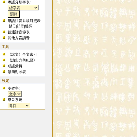
粵語分類字表:
粵語注音系統對照表
[
聲母
|
韻母
|
聲調
]
普通話音節表
其他方言讀音
工具
《說文》全文索引
《讀史方輿紀要》
成語彙輯
繁簡對照表
設定
冷僻字:
粵音系統: