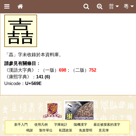
普
粵
嚞
「嚞」字未收錄於本資料庫。
請參見有關條目：
《漢語大字典》：（一版）
698
；（二版）
752
《康熙字典》：
141 (6)
Unicode：
U+569E
新手入門
使用凡例
字庫統計
隨機漢字
最近被搜索的漢字
鳴謝
製作單位
私隱政策
免責聲明
意見簿