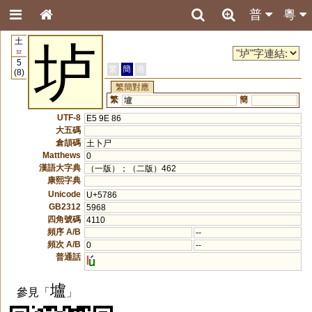
普
粵
土
垆
32
5
繁
簡
港
(8)
繁簡對應
繁
簡
壚
UTF-8
E5 9E 86
大五碼
倉頡碼
土卜尸
Matthews
0
漢語大字典
（一版）；（二版）462
康熙字典
Unicode
U+5786
GB2312
5968
四角號碼
4110
頻序 A/B
--
頻次 A/B
0
--
普通話
l
壚
參見「
」