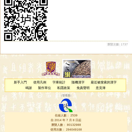
瀏覽次數: 1737
新手入門
使用凡例
字庫統計
隨機漢字
最近被搜索的漢字
鳴謝
製作單位
私隱政策
免責聲明
意見簿
（
管理員
）
在線人數： 2539
自 2014 年 7 月 8 日起
瀏覽人數： 80132988
使用次數： 294049168