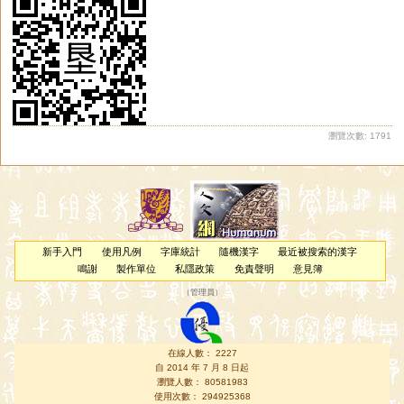
瀏覽次數: 1791
新手入門
使用凡例
字庫統計
隨機漢字
最近被搜索的漢字
鳴謝
製作單位
私隱政策
免責聲明
意見簿
（
管理員
）
在線人數： 2227
自 2014 年 7 月 8 日起
瀏覽人數： 80581983
使用次數： 294925368