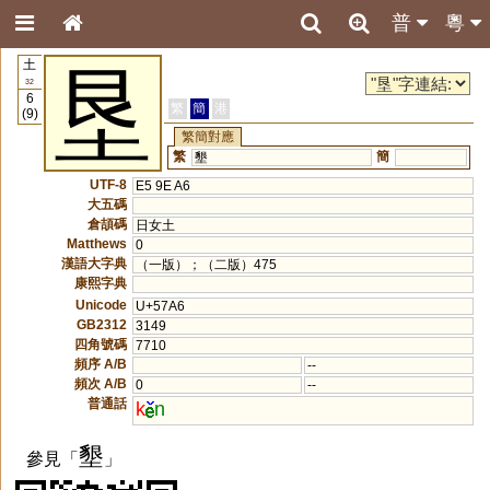
普
粵
土
垦
32
6
繁
簡
港
(9)
繁簡對應
繁
簡
墾
UTF-8
E5 9E A6
大五碼
倉頡碼
日女土
Matthews
0
漢語大字典
（一版）；（二版）475
康熙字典
Unicode
U+57A6
GB2312
3149
四角號碼
7710
頻序 A/B
--
頻次 A/B
0
--
普通話
k
n
墾
參見「
」