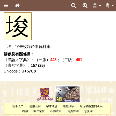
普
粵
埈
「埈」字未收錄於本資料庫。
請參見有關條目：
《漢語大字典》：（一版）
448
；（二版）
481
《康熙字典》：
157 (25)
Unicode：
U+57C8
新手入門
使用凡例
字庫統計
隨機漢字
最近被搜索的漢字
鳴謝
製作單位
私隱政策
免責聲明
意見簿