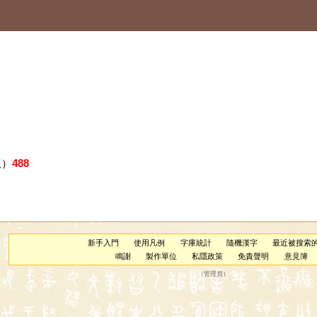
版）
488
新手入門
使用凡例
字庫統計
隨機漢字
最近被搜索
鳴謝
製作單位
私隱政策
免責聲明
意見簿
（
管理員
）