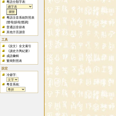
粵語分類字表:
粵語注音系統對照表
[
聲母
|
韻母
|
聲調
]
普通話音節表
其他方言讀音
工具
《說文》全文索引
《讀史方輿紀要》
成語彙輯
繁簡對照表
設定
冷僻字:
粵音系統: