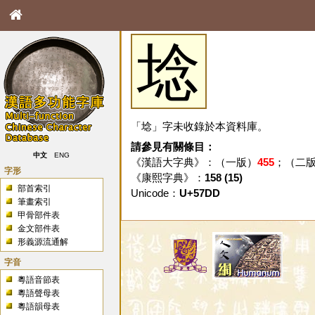
埝
「埝」字未收錄於本資料庫。
請參見有關條目：
中文
ENG
《漢語大字典》：（一版）
455
；（二
字形
《康熙字典》：
158 (15)
部首索引
Unicode：
U+57DD
筆畫索引
甲骨部件表
金文部件表
形義源流通解
字音
粵語音節表
粵語聲母表
粵語韻母表