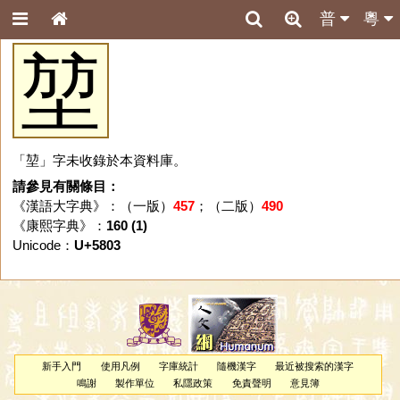
普
粵
堃
「堃」字未收錄於本資料庫。
請參見有關條目：
《漢語大字典》：（一版）
457
；（二版）
490
《康熙字典》：
160 (1)
Unicode：
U+5803
新手入門
使用凡例
字庫統計
隨機漢字
最近被搜索的漢字
鳴謝
製作單位
私隱政策
免責聲明
意見簿