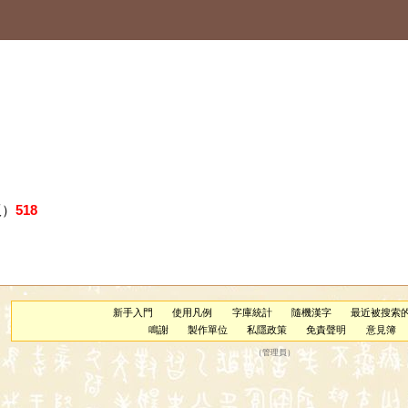
版）
518
新手入門
使用凡例
字庫統計
隨機漢字
最近被搜索
鳴謝
製作單位
私隱政策
免責聲明
意見簿
（
管理員
）