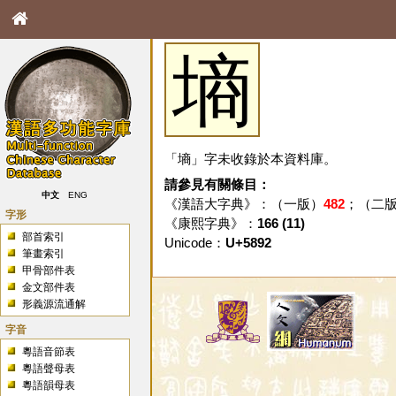
墒
「墒」字未收錄於本資料庫。
請參見有關條目：
中文
ENG
《漢語大字典》：（一版）
482
；（二
字形
《康熙字典》：
166 (11)
部首索引
Unicode：
U+5892
筆畫索引
甲骨部件表
金文部件表
形義源流通解
字音
粵語音節表
粵語聲母表
粵語韻母表