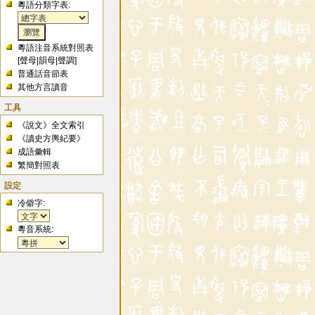
粵語分類字表:
粵語注音系統對照表
[
聲母
|
韻母
|
聲調
]
普通話音節表
其他方言讀音
工具
《說文》全文索引
《讀史方輿紀要》
成語彙輯
繁簡對照表
設定
冷僻字:
粵音系統: