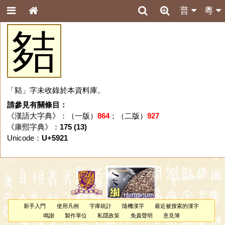
普
粵
夡
「夡」字未收錄於本資料庫。
請參見有關條目：
《漢語大字典》：（一版）
864
；（二版）
927
《康熙字典》：
175 (13)
Unicode：
U+5921
新手入門
使用凡例
字庫統計
隨機漢字
最近被搜索的漢字
鳴謝
製作單位
私隱政策
免責聲明
意見簿