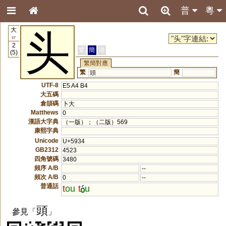
普
粵
大
头
37
2
繁
簡
港
(5)
繁簡對應
繁
簡
頭
UTF-8
E5 A4 B4
大五碼
倉頡碼
卜大
Matthews
0
漢語大字典
（一版）；（二版）569
康熙字典
Unicode
U+5934
GB2312
4523
四角號碼
3480
頻序 A/B
--
頻次 A/B
0
--
普通話
t
ou
t
u
頭
參見「
」