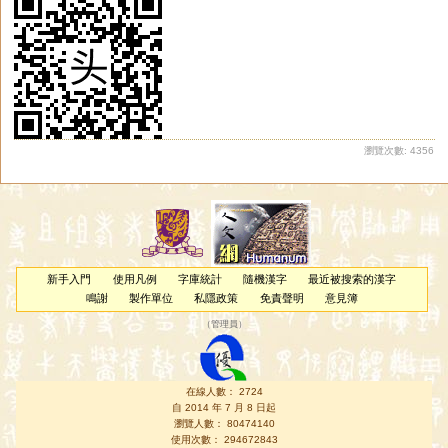
瀏覽次數: 4356
新手入門
使用凡例
字庫統計
隨機漢字
最近被搜索的漢字
鳴謝
製作單位
私隱政策
免責聲明
意見簿
（
管理員
）
在線人數： 2724
自 2014 年 7 月 8 日起
瀏覽人數： 80474140
使用次數： 294672843