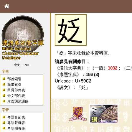
姂
「姂」字未收錄於本資料庫。
請參見有關條目：
中文
ENG
《漢語大字典》：（一版）
1032
；（二
字形
《康熙字典》：
186 (3)
部首索引
Unicode：
U+59C2
筆畫索引
《說文》：「
姂
」
甲骨部件表
金文部件表
形義源流通解
字音
粵語音節表
粵語聲母表
粵語韻母表