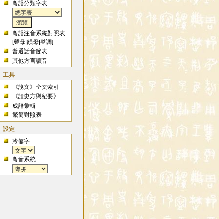
粵語分類字表:
粵語注音系統對照表
[
聲母
|
韻母
|
聲調
]
普通話音節表
其他方言讀音
工具
《說文》全文索引
《讀史方輿紀要》
成語彙輯
繁簡對照表
設定
冷僻字:
粵音系統: