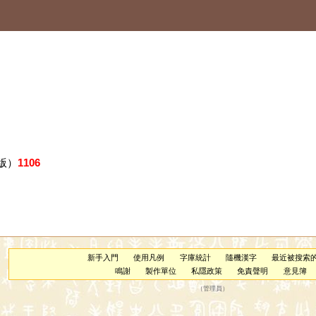
版）
1106
新手入門
使用凡例
字庫統計
隨機漢字
最近被搜索
鳴謝
製作單位
私隱政策
免責聲明
意見簿
（
管理員
）