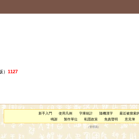
版）
1127
新手入門
使用凡例
字庫統計
隨機漢字
最近被搜索
鳴謝
製作單位
私隱政策
免責聲明
意見簿
（
管理員
）