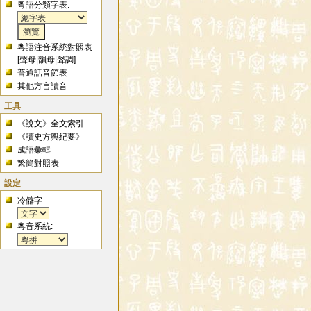
粵語分類字表:
粵語注音系統對照表
[
聲母
|
韻母
|
聲調
]
普通話音節表
其他方言讀音
工具
《說文》全文索引
《讀史方輿紀要》
成語彙輯
繁簡對照表
設定
冷僻字:
粵音系統: