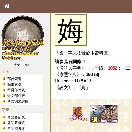
娒
「娒」字未收錄於本資料庫。
請參見有關條目：
中文
ENG
《漢語大字典》：（一版）
1052
；（二
字形
《康熙字典》：
190 (8)
部首索引
Unicode：
U+5A12
筆畫索引
《說文》：「
娒
」
甲骨部件表
金文部件表
形義源流通解
字音
粵語音節表
粵語聲母表
粵語韻母表