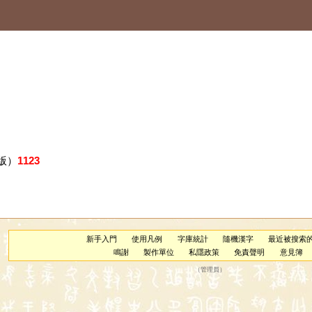
版）
1123
新手入門
使用凡例
字庫統計
隨機漢字
最近被搜索
鳴謝
製作單位
私隱政策
免責聲明
意見簿
（
管理員
）