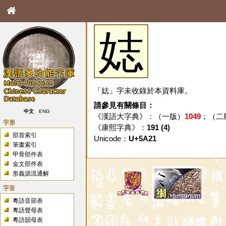
娡
「娡」字未收錄於本資料庫。
請參見有關條目：
中文
ENG
《漢語大字典》：（一版）
1049
；（二
字形
《康熙字典》：
191 (4)
部首索引
Unicode：
U+5A21
筆畫索引
甲骨部件表
金文部件表
形義源流通解
字音
粵語音節表
粵語聲母表
粵語韻母表