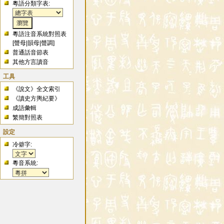
粵語分類字表:
粵語注音系統對照表
[
聲母
|
韻母
|
聲調
]
普通話音節表
其他方言讀音
工具
《說文》全文索引
《讀史方輿紀要》
成語彙輯
繁簡對照表
設定
冷僻字:
粵音系統: